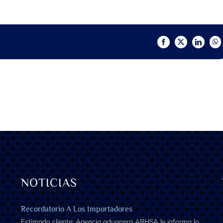
Facebook
X
LinkedIn
Wh
NOTICIAS
Recordatorio A Los Importadores
Estimado cliente: Agencia aduanera ARHSA le informa lo