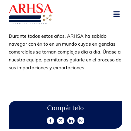
Skip
to
Toggl
content
Navig
Durante todos estos años, ARHSA ha sabido
NOSOTROS
navegar con éxito en un mundo cuyas exigencias
comerciales se tornan complejas día a día. Únase a
OFICINAS
nuestro equipo, permítanos guiarle en el proceso de
sus importaciones y exportaciones.
SERVICIOS
RECURSOS
Compártelo
NOTICIAS
Facebook
X
LinkedIn
WhatsApp