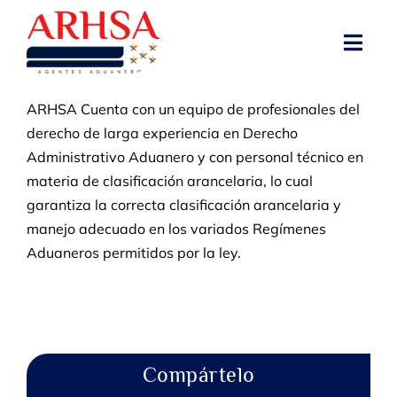
Skip
to
Toggl
content
Navig
ARHSA Cuenta con un equipo de profesionales del
NOSOTROS
derecho de larga experiencia en Derecho
Administrativo Aduanero y con personal técnico en
OFICINAS
materia de clasificación arancelaria, lo cual
garantiza la correcta clasificación arancelaria y
SERVICIOS
manejo adecuado en los variados Regímenes
Aduaneros permitidos por la ley.
RECURSOS
NOTICIAS
Compártelo